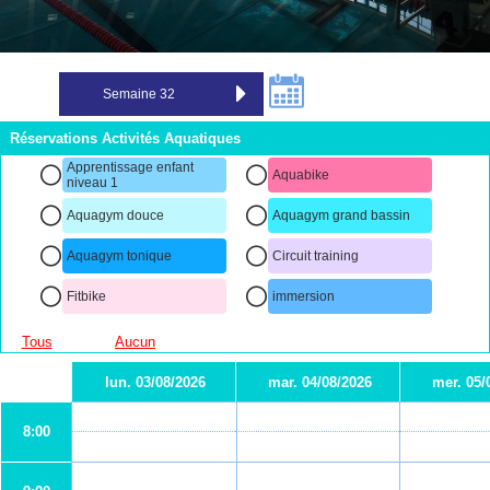
Réservations Activités Aquatiques
Apprentissage enfant
Aquabike
niveau 1
Aquagym douce
Aquagym grand bassin
Aquagym tonique
Circuit training
Fitbike
immersion
Tous
Aucun
lun. 03/08/2026
mar. 04/08/2026
mer. 05/
8:00