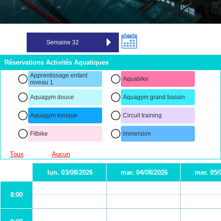
Réservations Activités Aquatiques
Apprentissage enfant
Aquabike
niveau 1
Aquagym douce
Aquagym grand bassin
Aquagym tonique
Circuit training
Fitbike
immersion
Tous
Aucun
lun. 03/08/2026
mar. 04/08/2026
mer. 05/
8:00