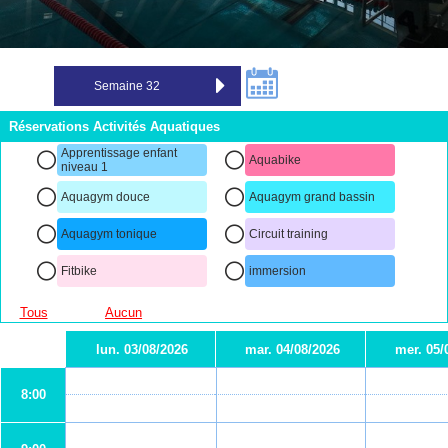
Réservations Activités Aquatiques
Apprentissage enfant
Aquabike
niveau 1
Aquagym douce
Aquagym grand bassin
Aquagym tonique
Circuit training
Fitbike
immersion
Tous
Aucun
lun. 03/08/2026
mar. 04/08/2026
mer. 05/
8:00