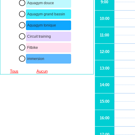
9:00
Aquagym douce
Aquagym grand bassin
10:00
Aquagym tonique
11:00
Circuit training
Fitbike
12:00
immersion
13:00
Tous
Aucun
14:00
15:00
16:00
17:00