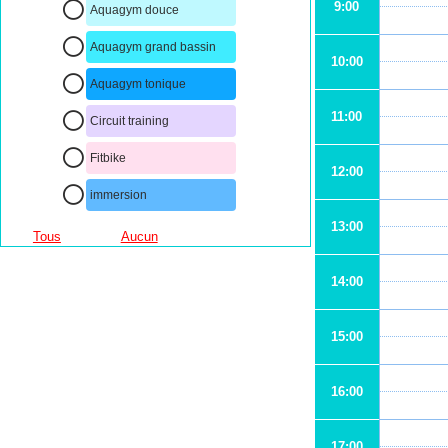
9:00
Aquagym douce
Aquagym grand bassin
10:00
Aquagym tonique
11:00
Circuit training
Fitbike
12:00
immersion
13:00
Tous
Aucun
14:00
15:00
16:00
17:00