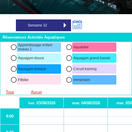
Réservations Activités Aquatiques
Apprentissage enfant
Aquabike
niveau 1
Aquagym douce
Aquagym grand bassin
Aquagym tonique
Circuit training
Fitbike
immersion
Tous
Aucun
lun. 03/08/2026
mar. 04/08/2026
mer. 05/
8:00