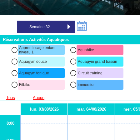
Réservations Activités Aquatiques
Apprentissage enfant
Aquabike
niveau 1
Aquagym douce
Aquagym grand bassin
Aquagym tonique
Circuit training
Fitbike
immersion
Tous
Aucun
lun. 03/08/2026
mar. 04/08/2026
mer. 05/
8:00