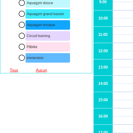
9:00
Aquagym douce
Aquagym grand bassin
10:00
Aquagym tonique
11:00
Circuit training
Fitbike
12:00
immersion
13:00
Tous
Aucun
14:00
15:00
16:00
17:00