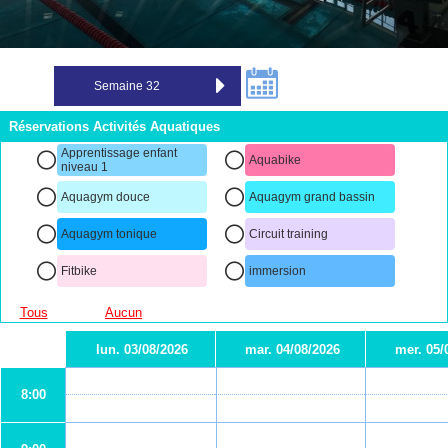
Réservations Activités Aquatiques
Apprentissage enfant
Aquabike
niveau 1
Aquagym douce
Aquagym grand bassin
Aquagym tonique
Circuit training
Fitbike
immersion
Tous
Aucun
lun. 03/08/2026
mar. 04/08/2026
mer. 05/
8:00