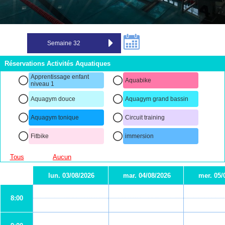
Réservations Activités Aquatiques
Apprentissage enfant
Aquabike
niveau 1
Aquagym douce
Aquagym grand bassin
Aquagym tonique
Circuit training
Fitbike
immersion
Tous
Aucun
lun. 03/08/2026
mar. 04/08/2026
mer. 05/
8:00