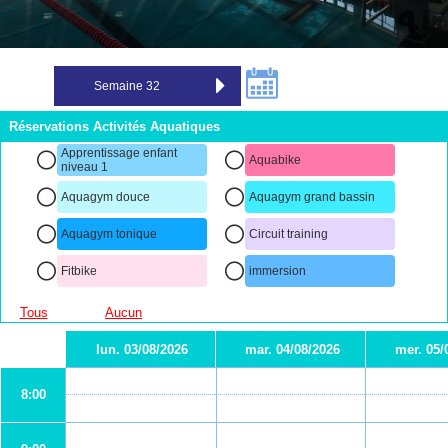
Réservations Activités Aquatiques
Apprentissage enfant
Aquabike
niveau 1
Aquagym douce
Aquagym grand bassin
Aquagym tonique
Circuit training
Fitbike
immersion
Tous
Aucun
lun. 03/08/2026
mar. 04/08/2026
mer. 05/
8:00