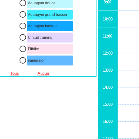
9:00
Aquagym douce
Aquagym grand bassin
10:00
Aquagym tonique
11:00
Circuit training
Fitbike
12:00
immersion
13:00
Tous
Aucun
14:00
15:00
16:00
17:00