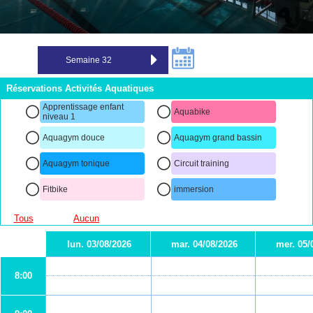
Réservations Activités Aquatiques
Apprentissage enfant
Aquabike
niveau 1
Aquagym douce
Aquagym grand bassin
Aquagym tonique
Circuit training
Fitbike
immersion
Tous
Aucun
lun. 03/08/2026
mar. 04/08/2026
mer. 05/
8:00