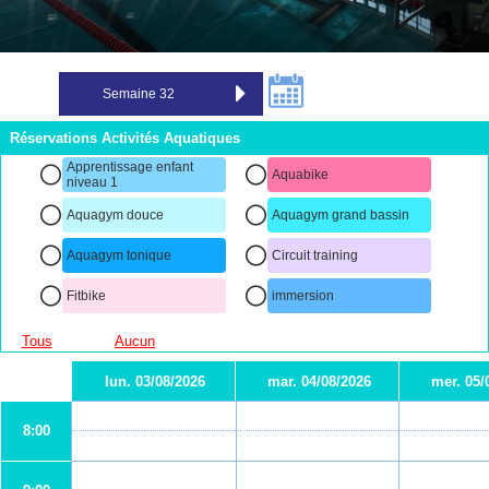
Réservations Activités Aquatiques
Apprentissage enfant
Aquabike
niveau 1
Aquagym douce
Aquagym grand bassin
Aquagym tonique
Circuit training
Fitbike
immersion
Tous
Aucun
lun. 03/08/2026
mar. 04/08/2026
mer. 05/
8:00