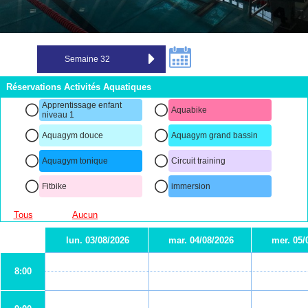
Réservations Activités Aquatiques
Apprentissage enfant
Aquabike
niveau 1
Aquagym douce
Aquagym grand bassin
Aquagym tonique
Circuit training
Fitbike
immersion
Tous
Aucun
lun. 03/08/2026
mar. 04/08/2026
mer. 05/
8:00