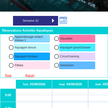
Réservations Activités Aquatiques
Apprentissage enfant
Aquabike
niveau 1
Aquagym douce
Aquagym grand bassin
Aquagym tonique
Circuit training
Fitbike
immersion
Tous
Aucun
lun. 03/08/2026
mar. 04/08/2026
mer. 05/
8:00