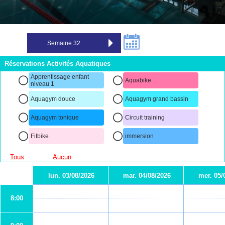
Réservations Activités Aquatiques
Apprentissage enfant
Aquabike
niveau 1
Aquagym douce
Aquagym grand bassin
Aquagym tonique
Circuit training
Fitbike
immersion
Tous
Aucun
lun. 03/08/2026
mar. 04/08/2026
mer. 05/
8:00