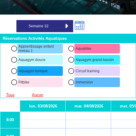
Réservations Activités Aquatiques
Apprentissage enfant
Aquabike
niveau 1
Aquagym douce
Aquagym grand bassin
Aquagym tonique
Circuit training
Fitbike
immersion
Tous
Aucun
lun. 03/08/2026
mar. 04/08/2026
mer. 05/
8:00