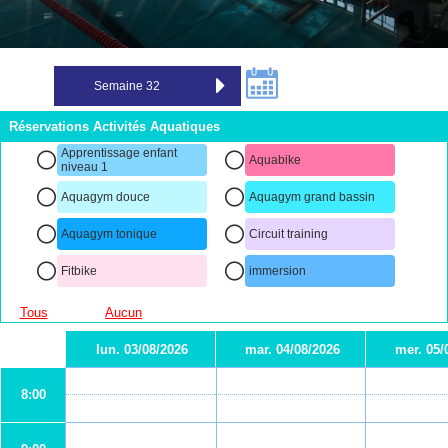
Réservations Activités Aquatiques
Apprentissage enfant
Aquabike
niveau 1
Aquagym douce
Aquagym grand bassin
Aquagym tonique
Circuit training
Fitbike
immersion
Tous
Aucun
lun. 03/08/2026
mar. 04/08/2026
mer. 05/
8:00