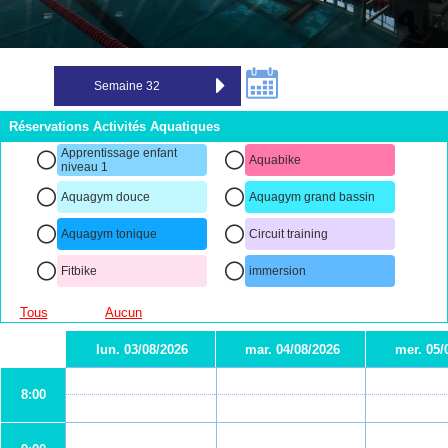
Réservations Activités Aquatiques
Apprentissage enfant
Aquabike
niveau 1
Aquagym douce
Aquagym grand bassin
Aquagym tonique
Circuit training
Fitbike
immersion
Tous
Aucun
lun. 03/08/2026
mar. 04/08/2026
mer. 05/
8:00