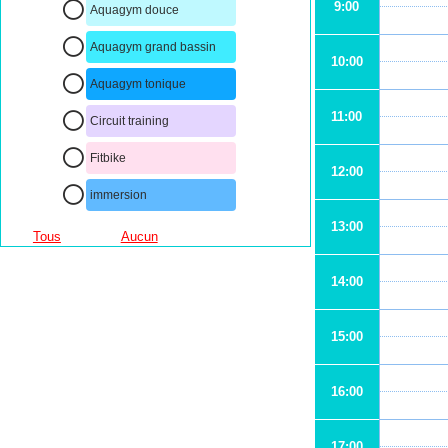
9:00
Aquagym douce
Aquagym grand bassin
10:00
Aquagym tonique
11:00
Circuit training
Fitbike
12:00
immersion
13:00
Tous
Aucun
14:00
15:00
16:00
17:00