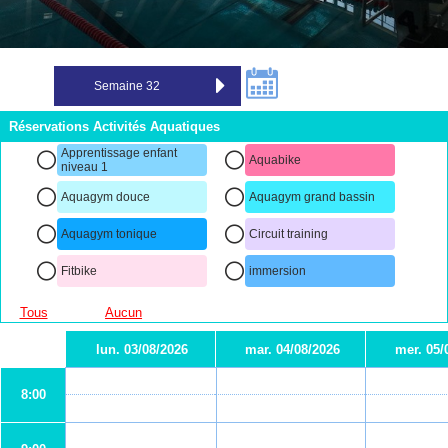
Réservations Activités Aquatiques
Apprentissage enfant
Aquabike
niveau 1
Aquagym douce
Aquagym grand bassin
Aquagym tonique
Circuit training
Fitbike
immersion
Tous
Aucun
lun. 03/08/2026
mar. 04/08/2026
mer. 05/
8:00