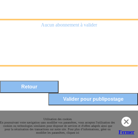
Aucun abonnement à valider
Mentions légales
Utilisation des cookies
En poursuivant votre navigation sans modifier vos paramètres, vous acceptez l'utilisation des
Conditions Générales de Vente
cookies ou technologies similaires pour disposer de services et d'offres adaptés ainsi que
pour la sécurisation des transactions sur notre site. Pour plus d’informations, gérer ou
Paiement sécurisé
Fermer
modifier les paramètres, cliquez ici
Contact