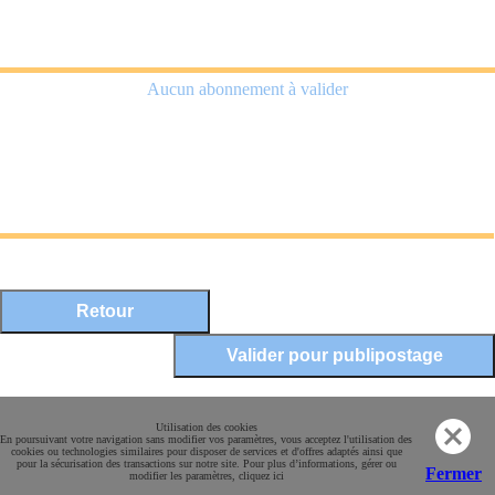
Aucun abonnement à valider
Mentions légales
Utilisation des cookies
En poursuivant votre navigation sans modifier vos paramètres, vous acceptez l'utilisation des
Conditions Générales de Vente
cookies ou technologies similaires pour disposer de services et d'offres adaptés ainsi que
pour la sécurisation des transactions sur notre site. Pour plus d’informations, gérer ou
Paiement sécurisé
Fermer
modifier les paramètres, cliquez ici
Contact