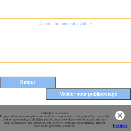
Aucun abonnement à valider
Mentions légales
Utilisation des cookies
En poursuivant votre navigation sans modifier vos paramètres, vous acceptez l'utilisation des
Conditions Générales de Vente
cookies ou technologies similaires pour disposer de services et d'offres adaptés ainsi que
pour la sécurisation des transactions sur notre site. Pour plus d’informations, gérer ou
Paiement sécurisé
Fermer
modifier les paramètres, cliquez ici
Contact