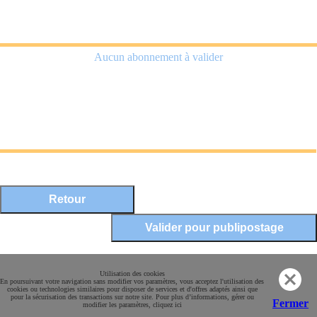
Aucun abonnement à valider
Mentions légales
Utilisation des cookies
En poursuivant votre navigation sans modifier vos paramètres, vous acceptez l'utilisation des
Conditions Générales de Vente
cookies ou technologies similaires pour disposer de services et d'offres adaptés ainsi que
pour la sécurisation des transactions sur notre site. Pour plus d’informations, gérer ou
Paiement sécurisé
Fermer
modifier les paramètres, cliquez ici
Contact