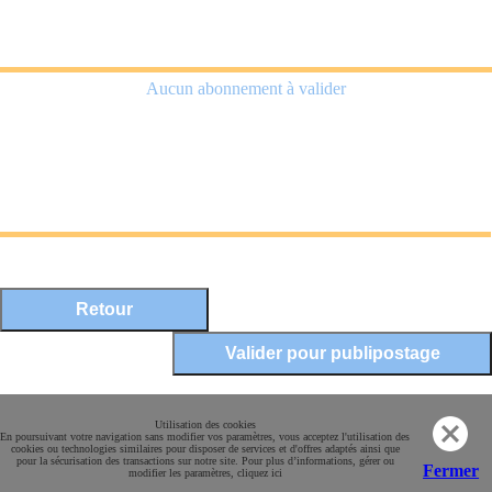
Aucun abonnement à valider
Mentions légales
Utilisation des cookies
En poursuivant votre navigation sans modifier vos paramètres, vous acceptez l'utilisation des
Conditions Générales de Vente
cookies ou technologies similaires pour disposer de services et d'offres adaptés ainsi que
pour la sécurisation des transactions sur notre site. Pour plus d’informations, gérer ou
Paiement sécurisé
Fermer
modifier les paramètres, cliquez ici
Contact