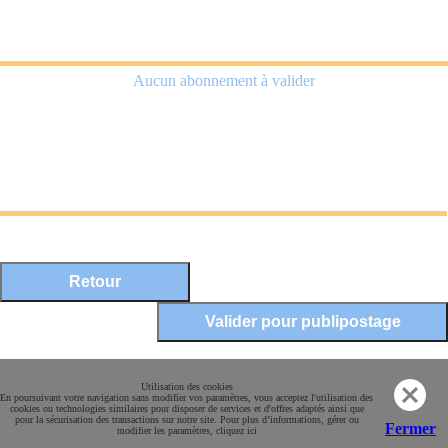
Aucun abonnement à valider
Mentions légales
Utilisation des cookies
En poursuivant votre navigation sans modifier vos paramètres, vous acceptez l'utilisation des
Conditions Générales de Vente
cookies ou technologies similaires pour disposer de services et d'offres adaptés ainsi que
pour la sécurisation des transactions sur notre site. Pour plus d’informations, gérer ou
Paiement sécurisé
Fermer
modifier les paramètres, cliquez ici
Contact