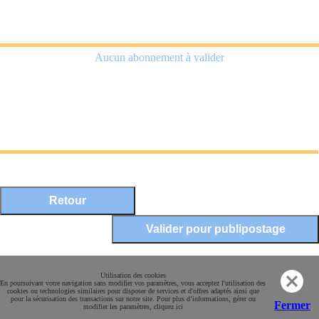
Aucun abonnement à valider
Mentions légales
Utilisation des cookies
En poursuivant votre navigation sans modifier vos paramètres, vous acceptez l'utilisation des
Conditions Générales de Vente
cookies ou technologies similaires pour disposer de services et d'offres adaptés ainsi que
pour la sécurisation des transactions sur notre site. Pour plus d’informations, gérer ou
Paiement sécurisé
Fermer
modifier les paramètres, cliquez ici
Contact