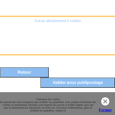
Aucun abonnement à valider
Mentions légales
Utilisation des cookies
En poursuivant votre navigation sans modifier vos paramètres, vous acceptez l'utilisation des
Conditions Générales de Vente
cookies ou technologies similaires pour disposer de services et d'offres adaptés ainsi que
pour la sécurisation des transactions sur notre site. Pour plus d’informations, gérer ou
Paiement sécurisé
Fermer
modifier les paramètres, cliquez ici
Contact